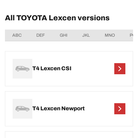
All TOYOTA Lexcen versions
ABC
DEF
GHI
JKL
MNO
PQ
T4 Lexcen CSI
T4 Lexcen Newport